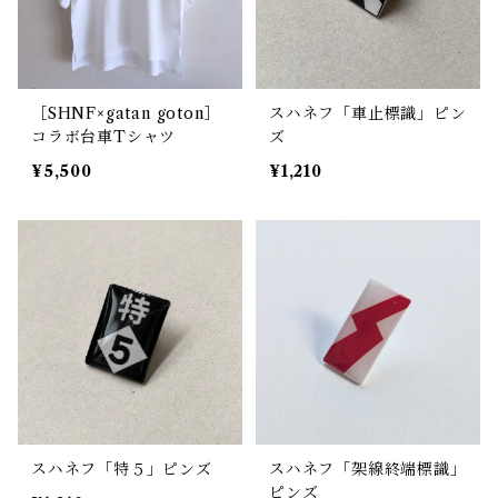
［SHNF×gatan goton］
スハネフ「車止標識」ピン
コラボ台車Tシャツ
ズ
¥5,500
¥1,210
スハネフ「特５」ピンズ
スハネフ「架線終端標識」
ピンズ